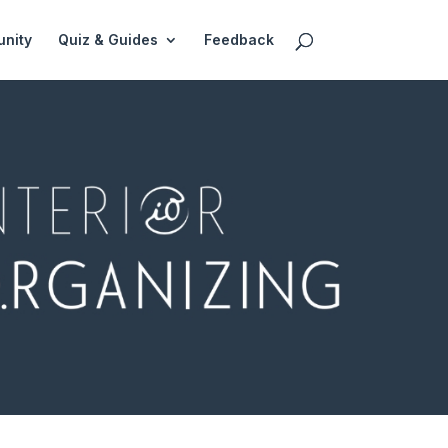
nity
Quiz & Guides
Feedback